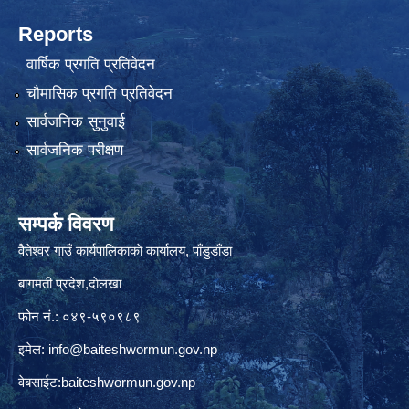
Reports
वार्षिक प्रगति प्रतिवेदन
चौमासिक प्रगति प्रतिवेदन
सार्वजनिक सुनुवाई
सार्वजनिक परीक्षण
सम्पर्क विवरण
वैेतेश्वर गाउँ कार्यपालिकाकाे कार्यालय, पाँडुडाँडा
बागमती‌ प्रदेश,दाेलखा
फोन नं.: ०४९-५९०९८९
इमेल:
info@baiteshwormun.gov.np
वेबसाईट:baiteshwormun.gov.np