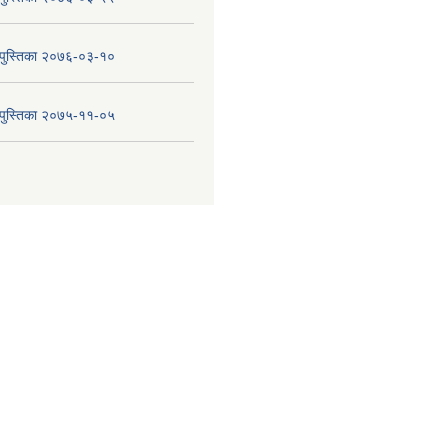
य पुस्तिका २०७६-०३-१०
य पुस्तिका २०७५-११-०५