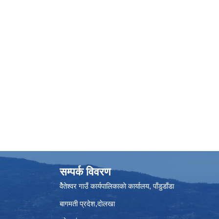
सम्पर्क विवरण
वैेतेश्वर गाउँ कार्यपालिकाकाे कार्यालय, पाँडुडाँडा
बागमती‌ प्रदेश,दाेलखा