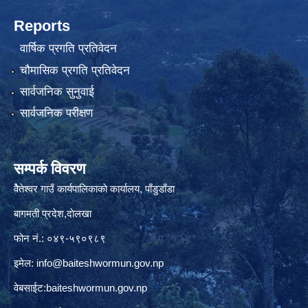
Reports
वार्षिक प्रगति प्रतिवेदन
चौमासिक प्रगति प्रतिवेदन
सार्वजनिक सुनुवाई
सार्वजनिक परीक्षण
सम्पर्क विवरण
वैेतेश्वर गाउँ कार्यपालिकाकाे कार्यालय, पाँडुडाँडा
बागमती‌ प्रदेश,दाेलखा
फोन नं.: ०४९-५९०९८९
इमेल:
info@baiteshwormun.gov.np
वेबसाईट:baiteshwormun.gov.np