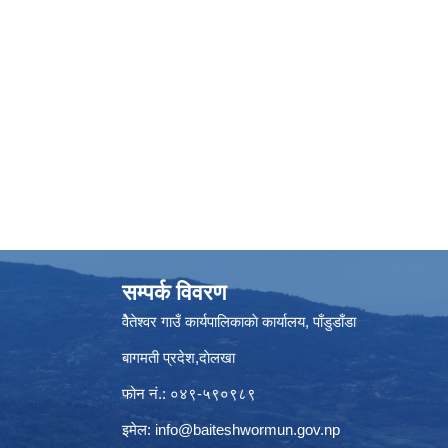
सम्पर्क विवरण
वैेतेश्वर गाउँ कार्यपालिकाकाे कार्यालय, पाँडुडाँडा
बागमती‌ प्रदेश,दाेलखा
फोन नं.: ०४९-५९०९८९
इमेल:
info@baiteshwormun.gov.np