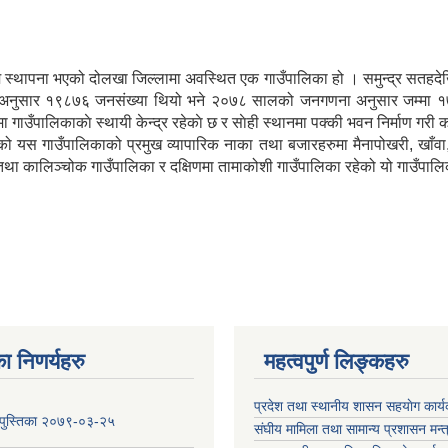
िम स्थापना भएको दोलखा जिल्लामा अवस्थित एक गाउँपालिका हो । समुन्द्र सतहद
नुसार १९८७६ जनसंख्या थियो भने २०७८ सालको जनगणना अनुसार जम्मा १७८९६ जनस
 गाउँपालिकाकाे स्थायी केन्द्र रहेकाे छ र साेही स्थानमा पक्की भवन निर्माण गरी 
ेको यस गाउँपालिकाको प्रमुख व्यापारिक नाका तथा बजारहरुमा मैनापोखरी, खाँवा, ता
 तथा कालिञ्चोक गाउँपालिका र दक्षिणमा तामाकोशी गाउँपालिका रहेको यो गाउँपाल
ा निणर्यहरु
महत्वपुर्ण लिङ्कहरु
प्रदेश तथा स्थानीय शासन सहयाेग का
य पुस्तिका २०७९-०३-२५
संघीय मामिला तथा सामान्य प्रशासन मन्