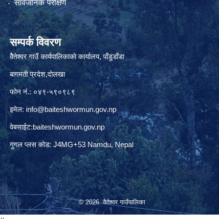
सार्वजनिक परीक्षण
सम्पर्क विवरण
वैेतेश्वर गाउँ कार्यपालिकाकाे कार्यालय, पाँडुडाँडा
बागमती‌ प्रदेश,दाेलखा
फोन नं.: ०४९-५९०९८९
इमेल:
info@baiteshwormun.gov.np
वेबसाईट:baiteshwormun.gov.np
गुगल प्लस कोड: J4MG+53 Namdu, Nepal
© 2026 वैतेश्वर गाउँपालिका