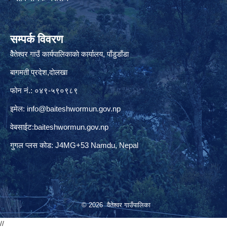
सम्पर्क विवरण
वैेतेश्वर गाउँ कार्यपालिकाकाे कार्यालय, पाँडुडाँडा
बागमती‌ प्रदेश,दाेलखा
फोन नं.: ०४९-५९०९८९
इमेल:
info@baiteshwormun.gov.np
वेबसाईट:baiteshwormun.gov.np
गुगल प्लस कोड: J4MG+53 Namdu, Nepal
© 2026 वैतेश्वर गाउँपालिका
//