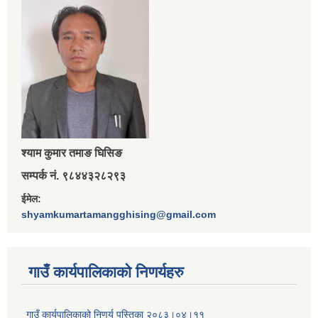
श्‍याम कुमार तमाङ घिसिङ
सम्पर्क नं. ९८४४३२८२९३
ईमेल:
shyamkumartamangghising@gmail.com
गाउँ कार्यपालिकाकाे निणर्यहरु
गाउँ कार्यपालिकाको निणर्य पुस्तिका २०८३।०४।११