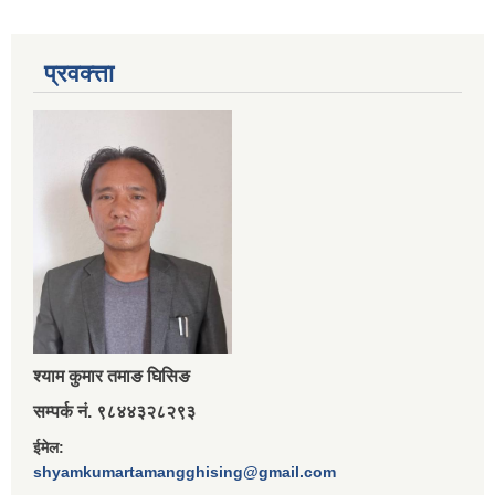
प्रवक्त्ता
श्‍याम कुमार तमाङ घिसिङ
सम्पर्क नं. ९८४४३२८२९३
ईमेल:
shyamkumartamangghising@gmail.com