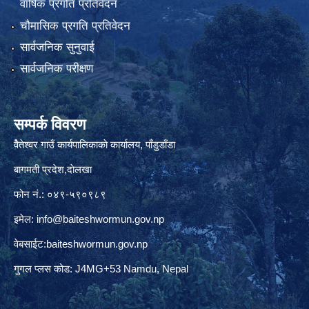
वार्षिक प्रगति प्रतिवेदन
चौमासिक प्रगति प्रतिवेदन
सार्वजनिक सुनुवाई
सार्वजनिक परीक्षण
सम्पर्क विवरण
वैेतेश्वर गाउँ कार्यपालिकाकाे कार्यालय, पाँडुडाँडा
बागमती‌ प्रदेश,दाेलखा
फोन नं.: ०४९-५९०९८९
इमेल:
info@baiteshwormun.gov.np
वेबसाईट:baiteshwormun.gov.np
गुगल प्लस कोड: J4MG+53 Namdu, Nepal