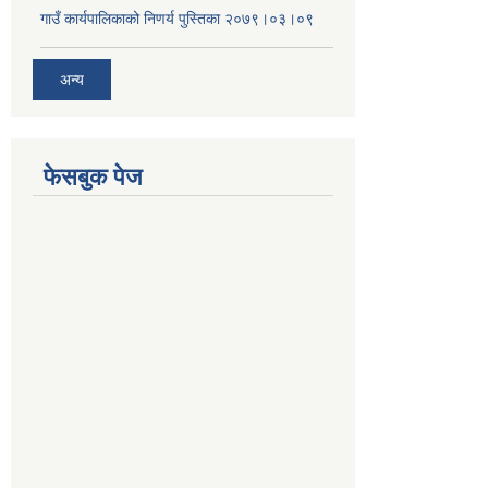
गाउँ कार्यपालिकाको निणर्य पुस्तिका २०७९।०३।०९
अन्य
फेसबुक पेज