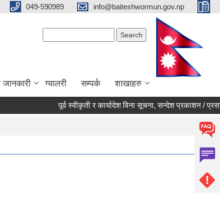
049-590989
info@baiteshwormun.gov.np
Search form
Search
ा जानकारी
ग्यालरी
सम्पर्क
शाखाहरु
पूर्व स्वीकृती र कार्यादेश विना सूचना, सन्देश प्रकाशन / प्रसारण नग