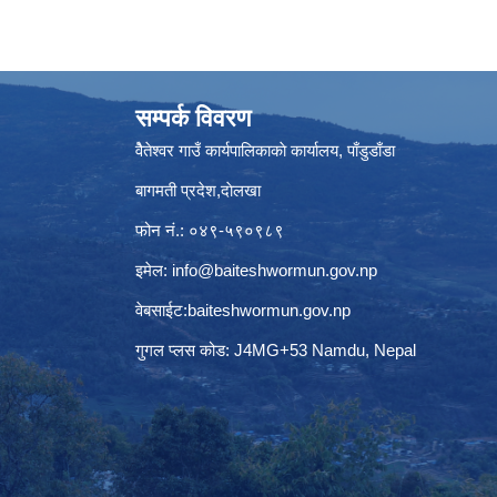
सम्पर्क विवरण
वैेतेश्वर गाउँ कार्यपालिकाकाे कार्यालय, पाँडुडाँडा
बागमती‌ प्रदेश,दाेलखा
फोन नं.: ०४९-५९०९८९
इमेल:
info@baiteshwormun.gov.np
वेबसाईट:baiteshwormun.gov.np
गुगल प्लस कोड: J4MG+53 Namdu, Nepal