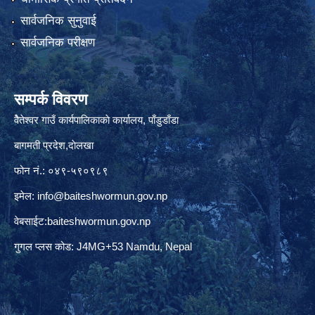
सार्वजनिक सुनुवाई
सार्वजनिक परीक्षण
सम्पर्क विवरण
वैेतेश्वर गाउँ कार्यपालिकाकाे कार्यालय, पाँडुडाँडा
बागमती‌ प्रदेश,दाेलखा
फोन नं.: ०४९-५९०९८९
इमेल:
info@baiteshwormun.gov.np
वेबसाईट:baiteshwormun.gov.np
गुगल प्लस कोड: J4MG+53 Namdu, Nepal