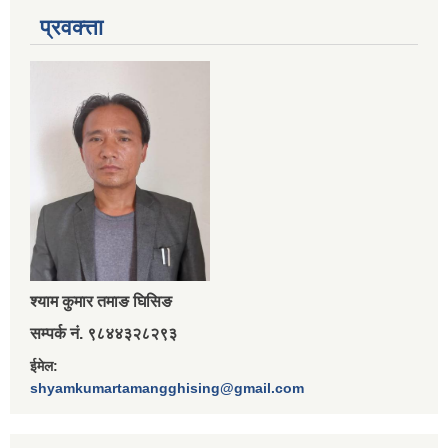
प्रवक्त्ता
श्‍याम कुमार तमाङ घिसिङ
सम्पर्क नं. ९८४४३२८२९३
ईमेल:
shyamkumartamangghising@gmail.com