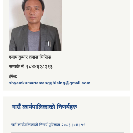
श्‍याम कुमार तमाङ घिसिङ
सम्पर्क नं. ९८४४३२८२९३
ईमेल:
shyamkumartamangghising@gmail.com
गाउँ कार्यपालिकाकाे निणर्यहरु
गाउँ कार्यपालिकाको निणर्य पुस्तिका २०८३।०४।११