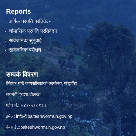
Reports
वार्षिक प्रगति प्रतिवेदन
चौमासिक प्रगति प्रतिवेदन
सार्वजनिक सुनुवाई
सार्वजनिक परीक्षण
सम्पर्क विवरण
वैेतेश्वर गाउँ कार्यपालिकाकाे कार्यालय, पाँडुडाँडा
बागमती‌ प्रदेश,दाेलखा
फोन नं.: ०४९-५९०९८९
इमेल:
info@baiteshwormun.gov.np
वेबसाईट:baiteshwormun.gov.np