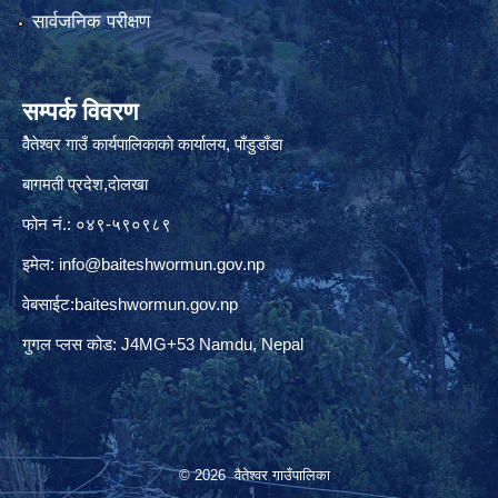
सार्वजनिक परीक्षण
सम्पर्क विवरण
वैेतेश्वर गाउँ कार्यपालिकाकाे कार्यालय, पाँडुडाँडा
बागमती‌ प्रदेश,दाेलखा
फोन नं.: ०४९-५९०९८९
इमेल:
info@baiteshwormun.gov.np
वेबसाईट:baiteshwormun.gov.np
गुगल प्लस कोड: J4MG+53 Namdu, Nepal
© 2026 वैतेश्वर गाउँपालिका