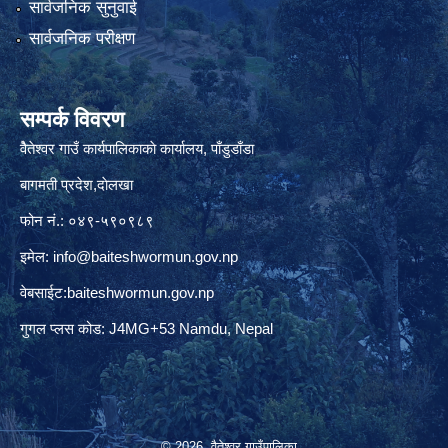
सार्वजनिक सुनुवाई
सार्वजनिक परीक्षण
सम्पर्क विवरण
वैेतेश्वर गाउँ कार्यपालिकाकाे कार्यालय, पाँडुडाँडा
बागमती‌ प्रदेश,दाेलखा
फोन नं.: ०४९-५९०९८९
इमेल:
info@baiteshwormun.gov.np
वेबसाईट:baiteshwormun.gov.np
गुगल प्लस कोड: J4MG+53 Namdu, Nepal
© 2026 वैतेश्वर गाउँपालिका