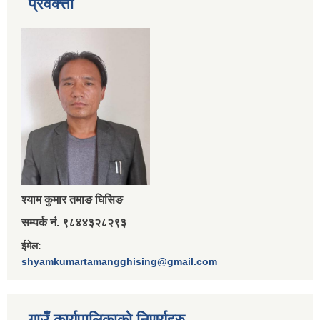
प्रवक्त्ता
श्‍याम कुमार तमाङ घिसिङ
सम्पर्क नं. ९८४४३२८२९३
ईमेल:
shyamkumartamangghising@gmail.com
गाउँ कार्यपालिकाकाे निणर्यहरु