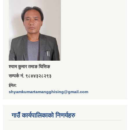
श्‍याम कुमार तमाङ घिसिङ
सम्पर्क नं. ९८४४३२८२९३
ईमेल:
shyamkumartamangghising@gmail.com
गाउँ कार्यपालिकाकाे निणर्यहरु