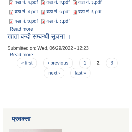
वडा नं. १.pdf
वडा नं. २.pdf
वडा नं. ३.pdf
वडा नं. ४.pdf
वडा नं. ५.pdf
वडा नं. ६.pdf
वडा नं. ७.pdf
वडा नं. ८.pdf
Read more
about आ.व. २०७८।०७९ मा सामाजिक सुरक्षा भत्ता(चौथो
खाता बन्दी सम्बन्धी सूचना ।
किस्ता) प्राप्त गर्ने लाभग्राहीहरुको अभिलेख ।
Submitted on:
Wed, 06/29/2022 - 12:23
Read more
about खाता बन्दी सम्बन्धी सूचना ।
Pages
« first
‹ previous
1
2
3
next ›
last »
प्रवक्त्ता