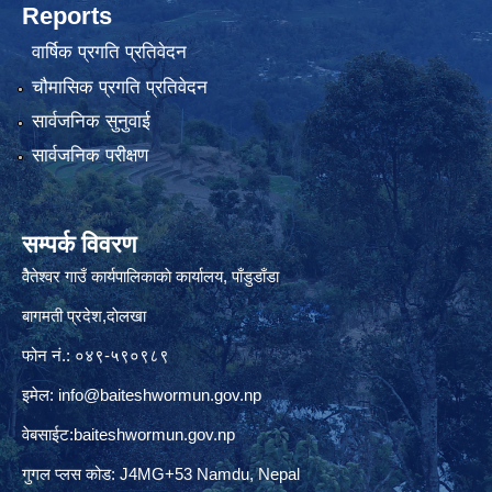
Reports
वार्षिक प्रगति प्रतिवेदन
चौमासिक प्रगति प्रतिवेदन
सार्वजनिक सुनुवाई
सार्वजनिक परीक्षण
सम्पर्क विवरण
वैेतेश्वर गाउँ कार्यपालिकाकाे कार्यालय, पाँडुडाँडा
बागमती‌ प्रदेश,दाेलखा
फोन नं.: ०४९-५९०९८९
इमेल:
info@baiteshwormun.gov.np
वेबसाईट:baiteshwormun.gov.np
गुगल प्लस कोड: J4MG+53 Namdu, Nepal