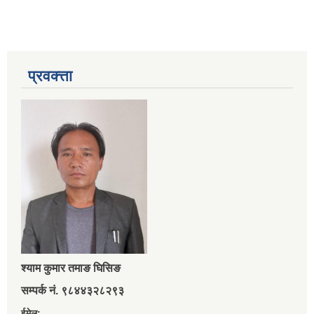
प्रवक्त्ता
श्‍याम कुमार तमाङ घिसिङ
सम्पर्क नं. ९८४४३२८२९३
ईमेल: