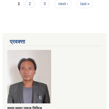
Pages
1
2
3
next ›
last »
प्रवक्त्ता
श्‍याम कुमार तमाङ घिसिङ