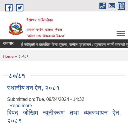
Skip to main content
वैतेश्वर गाउँपालिका
बागमती प्रदेश, दाेलखा, नेपाल
"सबैको साथ, वैतेश्वरको विकास"
समाचार
पूर्व स्वीकृती र कार्यादेश विना सूचना, सन्देश प्रकाशन / प्रसारण नगर्ने सम्बन्धी सूचन
You are here
Home
» ८०/८१
८०/८१
स्थानीय वन ऐन, २०८१
Submitted on:
Tue, 09/24/2024 - 14:32
Read more
about स्थानीय वन ऐन, २०८१
विपद् जोखिम न्यूनीकरण तथा व्यवस्थापन ऐन,
२०८१