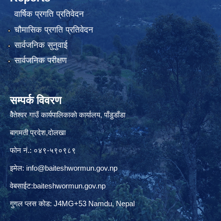
वार्षिक प्रगति प्रतिवेदन
चौमासिक प्रगति प्रतिवेदन
सार्वजनिक सुनुवाई
सार्वजनिक परीक्षण
सम्पर्क विवरण
वैेतेश्वर गाउँ कार्यपालिकाकाे कार्यालय, पाँडुडाँडा
बागमती‌ प्रदेश,दाेलखा
फोन नं.: ०४९-५९०९८९
इमेल:
info@baiteshwormun.gov.np
वेबसाईट:baiteshwormun.gov.np
गुगल प्लस कोड: J4MG+53 Namdu, Nepal