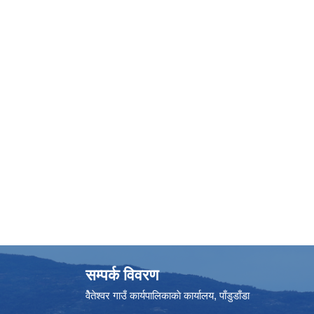
सम्पर्क विवरण
वैेतेश्वर गाउँ कार्यपालिकाकाे कार्यालय, पाँडुडाँडा