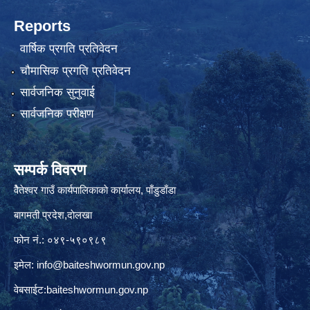
Reports
वार्षिक प्रगति प्रतिवेदन
चौमासिक प्रगति प्रतिवेदन
सार्वजनिक सुनुवाई
सार्वजनिक परीक्षण
सम्पर्क विवरण
वैेतेश्वर गाउँ कार्यपालिकाकाे कार्यालय, पाँडुडाँडा
बागमती‌ प्रदेश,दाेलखा
फोन नं.: ०४९-५९०९८९
इमेल:
info@baiteshwormun.gov.np
वेबसाईट:baiteshwormun.gov.np