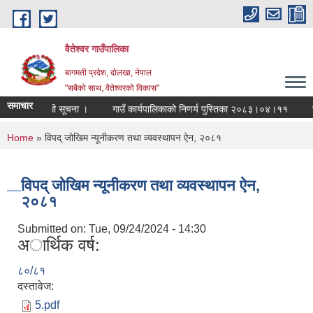
Skip to main content
वैतेश्वर गाउँपालिका
बागमती प्रदेश, दाेलखा, नेपाल
"सबैको साथ, वैतेश्वरको विकास"
समाचार
गर्ने सम्बन्धी सूचना ।
गाउँ कार्यपालिकाको निणर्य पुस्तिका २०८३।०४।११
रासा
You are here
Home
» विपद् जोखिम न्यूनीकरण तथा व्यवस्थापन ऐन, २०८१
विपद् जोखिम न्यूनीकरण तथा व्यवस्थापन ऐन,
२०८१
Submitted on:
Tue, 09/24/2024 - 14:30
अार्थिक वर्ष:
८०/८१
दस्तावेज:
5.pdf