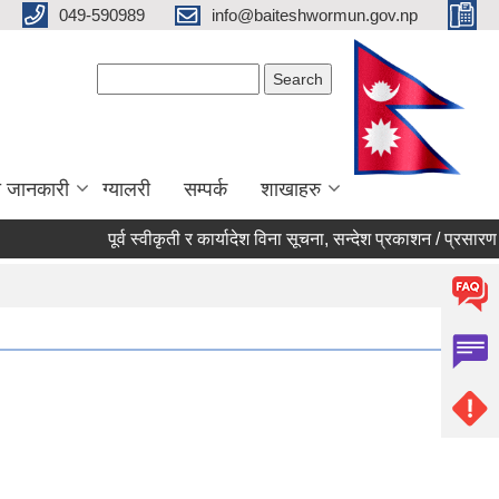
049-590989
info@baiteshwormun.gov.np
Search form
Search
ा जानकारी
ग्यालरी
सम्पर्क
शाखाहरु
पूर्व स्वीकृती र कार्यादेश विना सूचना, सन्देश प्रकाशन / प्रसारण नगर्ने