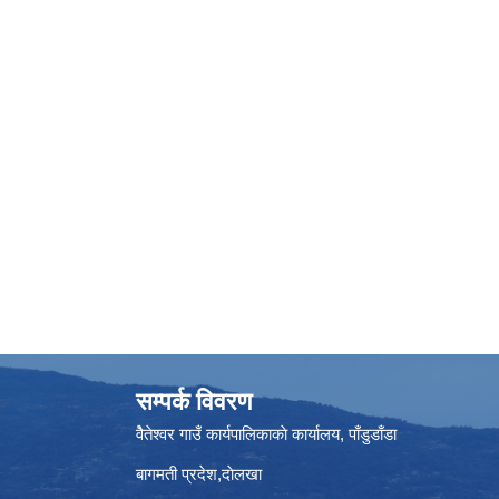
सम्पर्क विवरण
वैेतेश्वर गाउँ कार्यपालिकाकाे कार्यालय, पाँडुडाँडा
बागमती‌ प्रदेश,दाेलखा