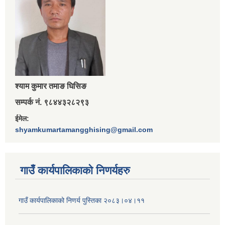
श्‍याम कुमार तमाङ घिसिङ
सम्पर्क नं. ९८४४३२८२९३
ईमेल:
shyamkumartamangghising@gmail.com
गाउँ कार्यपालिकाकाे निणर्यहरु
गाउँ कार्यपालिकाको निणर्य पुस्तिका २०८३।०४।११