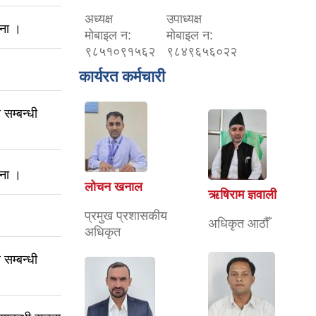
अध्यक्ष
उपाध्यक्ष
चना ।
माेबाइल न‌:
माेबाइल न‌:
९८५१०९१५६२
९८४९६५६०२२
कार्यरत कर्मचारी
सम्बन्धी
चना ।
लोचन खनाल
ऋषिराम ज्ञवाली
प्रमुख प्रशासकीय
अधिकृत आठौँ
अधिकृत
सम्बन्धी