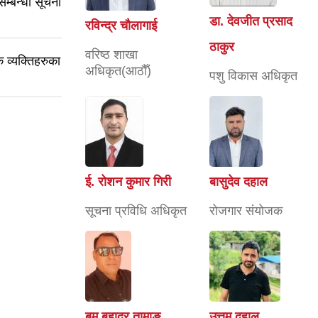
सम्बन्धी सूचना
डा. देवजीत प्रसाद
रविन्द्र चाैलागाई
ठाकुर
वरिष्ठ शाखा
 व्यक्तिहरुका
अधिकृत(आठौँ)
पशु विकास अधिकृत
ई. रोशन कुमार गिरी
बासुदेव दहाल
सूचना प्रविधि अधिकृत
राेजगार संयाेजक
बम बहादुर तामाङ
उत्तम दहाल