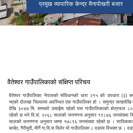
प्रमुख व्यापारिक केन्द्र मैनापाेखरी बजार
गाउँपालिकाकाे स्थायी केन्द्र पाँडुडाँडा ।
गाउँपालिकाकाे स्थायी केन्द्र पाँडुडाँडामा रहेको
प्रशासनिक भवन
वैतेश्वर गाउँपालिकाको संक्षिप्त परिचय
वैतेश्वर गाउँपालिका नेपालको संविधानको धारा २९५ को उपधारा (३) ब
भएको दोलखा जिल्लामा अवस्थित एक गाउँपालिका हो । समुन्द्र सतहदेखि
देखि ३०४७ मि. सम्मको उचाईमा रहेको यस गाउँपालिकाको क्षेत्रफल ८०.
रहेको छ भने वि.सं. २०६८ सालको जनगणना अनुसार १९८७६ जनसंख्या थ
सालको जनगणना अनुसार जम्मा १७८९६ जनसंख्या रहेको छ । साविकका क्षत
काबे्र, गैरीमुदी, मीर्गे गा.वि.स मिलेर यो गाउँपालिका ८ वडामा विभक्त छ । वडा