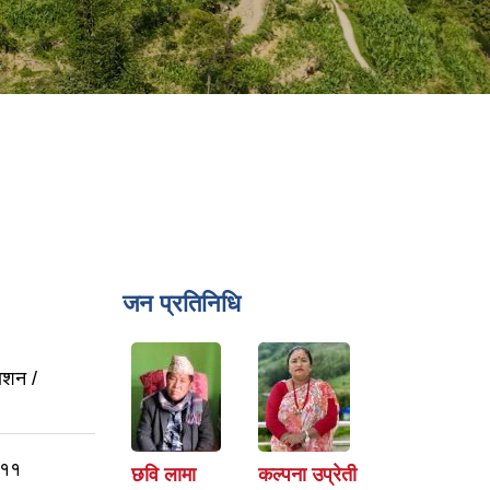
जन प्रतिनिधि
काशन /
।११
छवि लामा
कल्पना उप्रेती