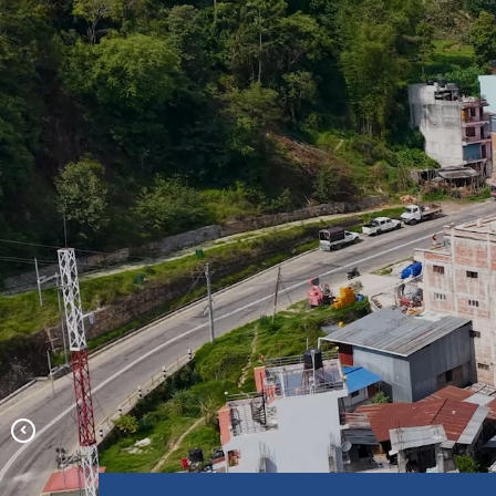
वैतेश्वर महादेव मन्दिर (गाउँपालिकाको
नामाकरण गरिएको ऐतिहासिक, धार्मिक र
पर्यटकीय स्थल)