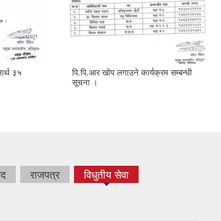
नार्थ ३५
पि.पि.आर खोप लगाउने कार्यक्रम सम्बन्धी
सूचना ।
िद
राजपत्र
विधुतीय सेवा
(active tab)