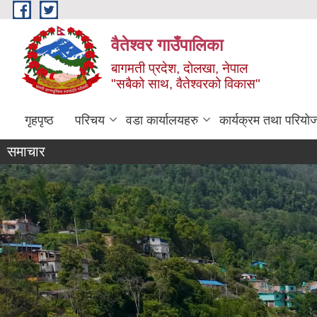
Skip to main content
वैतेश्वर गाउँपालिका
बागमती प्रदेश, दाेलखा, नेपाल
"सबैको साथ, वैतेश्वरको विकास"
गृहपृष्ठ
परिचय
वडा कार्यालयहरु
कार्यक्रम तथा परियो
समाचार