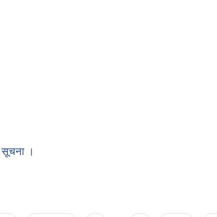
य व्ययको विवरण
।
ी सूचना ।
धी सूचना ।