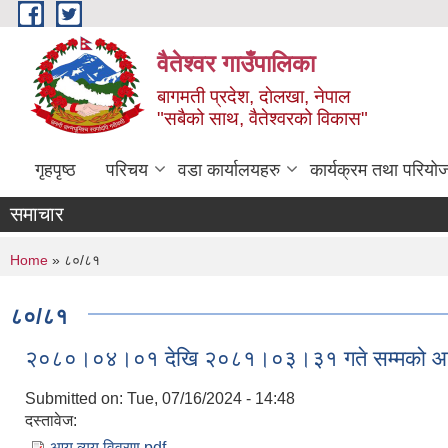
Skip to main content
वैतेश्वर गाउँपालिका
बागमती प्रदेश, दाेलखा, नेपाल
"सबैको साथ, वैतेश्वरको विकास"
गृहपृष्ठ
परिचय
वडा कार्यालयहरु
कार्यक्रम तथा परियो
समाचार
You are here
Home
» ८०/८१
८०/८१
२०८०।०४।०१ देखि २०८१।०३।३१ गते सम्मको आय
Submitted on:
Tue, 07/16/2024 - 14:48
दस्तावेज:
आय व्यय विवरण.pdf