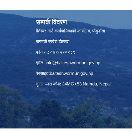
सम्पर्क विवरण
वैेतेश्वर गाउँ कार्यपालिकाकाे कार्यालय, पाँडुडाँडा
बागमती‌ प्रदेश,दाेलखा
फोन नं.: ०४९-५९०९८९
इमेल:
info@baiteshwormun.gov.np
वेबसाईट:baiteshwormun.gov.np
गुगल प्लस कोड: J4MG+53 Namdu, Nepal