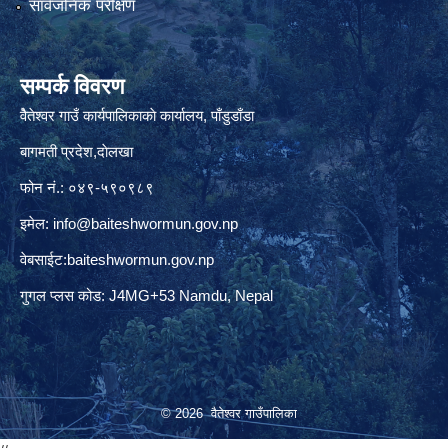
सार्वजनिक परीक्षण
सम्पर्क विवरण
वैेतेश्वर गाउँ कार्यपालिकाकाे कार्यालय, पाँडुडाँडा
बागमती‌ प्रदेश,दाेलखा
फोन नं.: ०४९-५९०९८९
इमेल:
info@baiteshwormun.gov.np
वेबसाईट:baiteshwormun.gov.np
गुगल प्लस कोड: J4MG+53 Namdu, Nepal
© 2026 वैतेश्वर गाउँपालिका