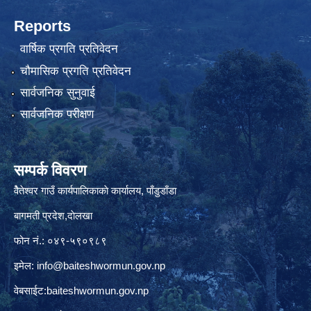
Reports
वार्षिक प्रगति प्रतिवेदन
चौमासिक प्रगति प्रतिवेदन
सार्वजनिक सुनुवाई
सार्वजनिक परीक्षण
सम्पर्क विवरण
वैेतेश्वर गाउँ कार्यपालिकाकाे कार्यालय, पाँडुडाँडा
बागमती‌ प्रदेश,दाेलखा
फोन नं.: ०४९-५९०९८९
इमेल:
info@baiteshwormun.gov.np
वेबसाईट:baiteshwormun.gov.np