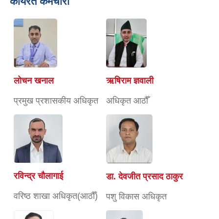
कार्यरत कर्मचारी
लोचन खनाल
ऋषिराम ज्ञवाली
प्रमुख प्रशासकीय अधिकृत
अधिकृत आठौँ
रविन्द्र चाैलागाई
डा. देवजीत प्रसाद ठाकुर
वरिष्ठ शाखा अधिकृत(आठौँ)
पशु विकास अधिकृत