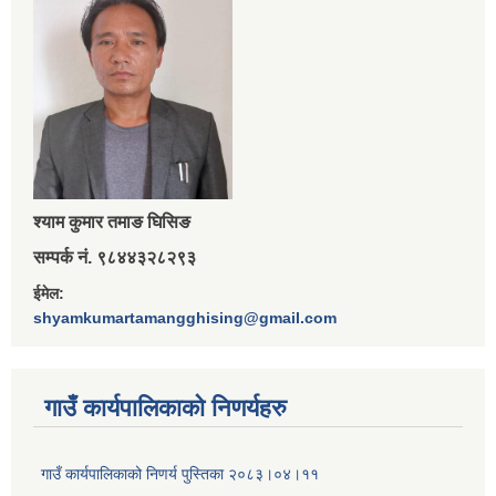
श्‍याम कुमार तमाङ घिसिङ
सम्पर्क नं. ९८४४३२८२९३
ईमेल:
shyamkumartamangghising@gmail.com
गाउँ कार्यपालिकाकाे निणर्यहरु
गाउँ कार्यपालिकाको निणर्य पुस्तिका २०८३।०४।११