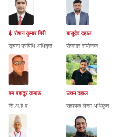
ई. रोशन कुमार गिरी
बासुदेव दहाल
सूचना प्रविधि अधिकृत
राेजगार संयाेजक
बम बहादुर तामाङ
उत्तम दहाल
सि.अ.हे.व
सहायक लेखा अधिकृत