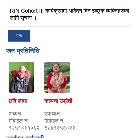
RIN Cohort III कार्यक्रममा आवेदन दिन इच्छुक व्यक्तिहरुका
लागि सूचना ।
अन्य
जन प्रतिनिधि
छवि लामा
कल्पना उप्रेती
अध्यक्ष
उपाध्यक्ष
माेबाइल न‌:
माेबाइल न‌:
९८५१०९१५६२
९८४९६५६०२२