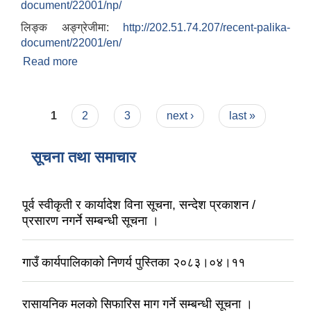
document/22001/np/
लिङ्क अङ्ग्रेजीमा:
http://202.51.74.207/recent-palika-
document/22001/en/
Read more
about आवास पुननिर्माण तथा प्रवलिकरण सम्बन्धी वैतेश्वर
गाउँपालिकाको प्रोफाइल
Pages
1
2
3
next ›
last »
सूचना तथा समाचार
पूर्व स्वीकृती र कार्यादेश विना सूचना, सन्देश प्रकाशन /
प्रसारण नगर्ने सम्बन्धी सूचना ।
गाउँ कार्यपालिकाको निणर्य पुस्तिका २०८३।०४।११
रासायनिक मलको सिफारिस माग गर्ने सम्बन्धी सूचना ।