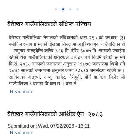
गाउँपालिकाकाे स्थायी केन्द्र पाँडुडाँडामा रहेको प्रशासनिक भवन
वैतेश्वर गाउँपालिकाको संक्षिप्त परिचय
वैतेश्वर गाउँपालिका नेपालको संविधानको धारा २९५ को उपधारा (३)
बमोजिम स्थापना भएको दोलखा जिल्लामा अवस्थित एक गाउँपालिका हो
। समुन्द्र सतहदेखि करिब ८८६ मि. देखि ३०४७ मि. सम्मको उचाईमा
रहेको यस गाउँपालिकाको क्षेत्रफल ८०.४१ वर्ग कि.मि रहेको छ भने
वि.सं. २०६८ सालको जनगणना अनुसार १९८७६ जनसंख्या थियो भने
२०७८ सालको जनगणना अनुसार जम्मा १७८९६ जनसंख्या रहेको छ ।
साविकका क्षत्रपा, नाम्दु, काबे्र, गैरीमुदी, मीर्गे गा.वि.स मिलेर यो
गाउँपालिका ८ वडामा विभक्त छ । वडा नं.
Read more
about वैतेश्वर गाउँपालिकाको संक्षिप्त परिचय
वैतेश्वर गाउँपालिकाको आर्थिक ऐन, २०८३
Submitted on:
Wed, 07/22/2026 - 13:11
Read more
about वैतेश्वर गाउँपालिकाको आर्थिक ऐन, २०८३