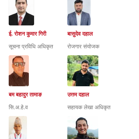
ई. रोशन कुमार गिरी
बासुदेव दहाल
सूचना प्रविधि अधिकृत
राेजगार संयाेजक
बम बहादुर तामाङ
उत्तम दहाल
सि.अ.हे.व
सहायक लेखा अधिकृत