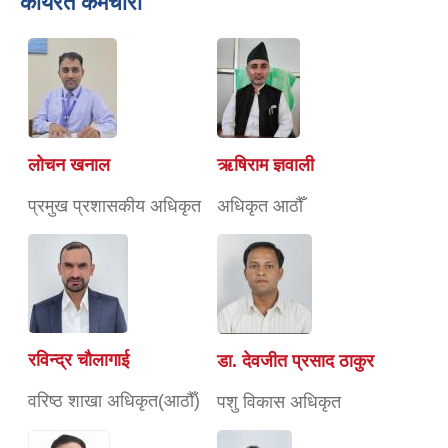
कार्यरत कर्मचारी
लोचन खनाल
ऋषिराम ज्ञवाली
प्रमुख प्रशासकीय अधिकृत
अधिकृत आठौँ
रविन्द्र चाैलागाई
डा. देवजीत प्रसाद ठाकुर
वरिष्ठ शाखा अधिकृत(आठौँ)
पशु विकास अधिकृत