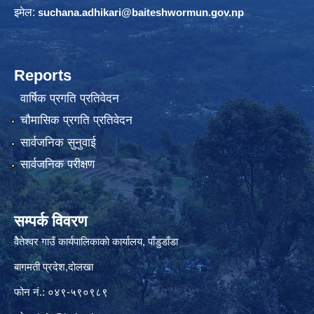
इमेल:
suchana.adhikari@
baiteshwormun.gov.np
Reports
वार्षिक प्रगति प्रतिवेदन
चौमासिक प्रगति प्रतिवेदन
सार्वजनिक सुनुवाई
सार्वजनिक परीक्षण
सम्पर्क विवरण
वैेतेश्वर गाउँ कार्यपालिकाकाे कार्यालय, पाँडुडाँडा
बागमती‌ प्रदेश,दाेलखा
फोन नं.: ०४९-५९०९८९