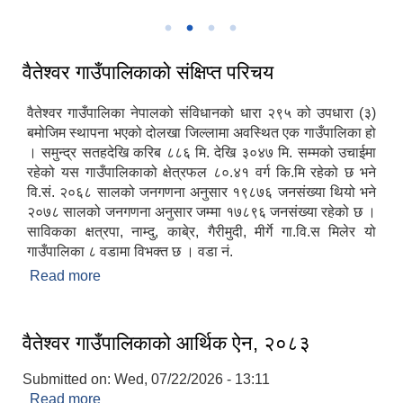
गाउँपालिकाकाे स्थायी केन्द्र पाँडुडाँडामा रहेको प्रशासनिक भवन
वैतेश्वर गाउँपालिकाको संक्षिप्त परिचय
वैतेश्वर गाउँपालिका नेपालको संविधानको धारा २९५ को उपधारा (३)
बमोजिम स्थापना भएको दोलखा जिल्लामा अवस्थित एक गाउँपालिका हो
। समुन्द्र सतहदेखि करिब ८८६ मि. देखि ३०४७ मि. सम्मको उचाईमा
रहेको यस गाउँपालिकाको क्षेत्रफल ८०.४१ वर्ग कि.मि रहेको छ भने
वि.सं. २०६८ सालको जनगणना अनुसार १९८७६ जनसंख्या थियो भने
२०७८ सालको जनगणना अनुसार जम्मा १७८९६ जनसंख्या रहेको छ ।
साविकका क्षत्रपा, नाम्दु, काबे्र, गैरीमुदी, मीर्गे गा.वि.स मिलेर यो
गाउँपालिका ८ वडामा विभक्त छ । वडा नं.
Read more
about वैतेश्वर गाउँपालिकाको संक्षिप्त परिचय
वैतेश्वर गाउँपालिकाको आर्थिक ऐन, २०८३
Submitted on:
Wed, 07/22/2026 - 13:11
Read more
about वैतेश्वर गाउँपालिकाको आर्थिक ऐन, २०८३