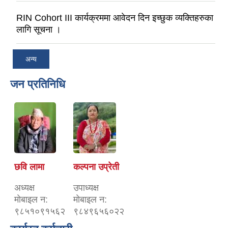
RIN Cohort III कार्यक्रममा आवेदन दिन इच्छुक व्यक्तिहरुका
लागि सूचना ।
अन्य
जन प्रतिनिधि
छवि लामा
कल्पना उप्रेती
अध्यक्ष
उपाध्यक्ष
माेबाइल न‌:
माेबाइल न‌:
९८५१०९१५६२
९८४९६५६०२२