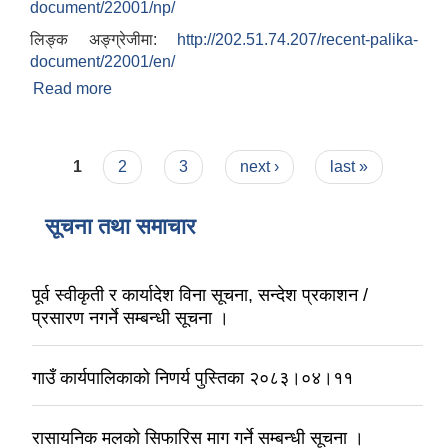
document/22001/np/
लिङ्क अङ्ग्रेजीमा:
http://202.51.74.207/recent-palika-
document/22001/en/
Read more
about आवास पुननिर्माण तथा प्रवलिकरण सम्बन्धी वैतेश्वर
गाउँपालिकाको प्रोफाइल
Pages
1
2
3
next ›
last »
सूचना तथा समाचार
पूर्व स्वीकृती र कार्यादेश विना सूचना, सन्देश प्रकाशन /
प्रसारण नगर्ने सम्बन्धी सूचना ।
गाउँ कार्यपालिकाको निणर्य पुस्तिका २०८३।०४।११
रासायनिक मलको सिफारिस माग गर्ने सम्बन्धी सूचना ।