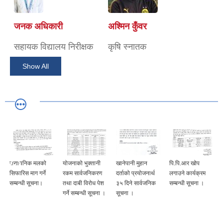
जनक अधिकारी
अश्मिन कुँवर
सहायक विद्यालय निरीक्षक
कृषि स्नातक
Show All
योजनाको भुक्तानी
खानेपानी मुहान
पि.पि.आर खोप
निःशुल्क टियोसेन्टी
रकम सार्वजनिकरण
दर्ताको प्रयोजनार्थ
लगाउने कार्यक्रम
(मकै चरी) घाँसको
तथा दाबी विरोध पेश
३५ दिने सार्वजनिक
सम्बन्धी सूचना ।
बीउ वितरण सम्बन्धी
गर्ने सम्बन्धी सूचना ।
सूचना ।
सूचना ।